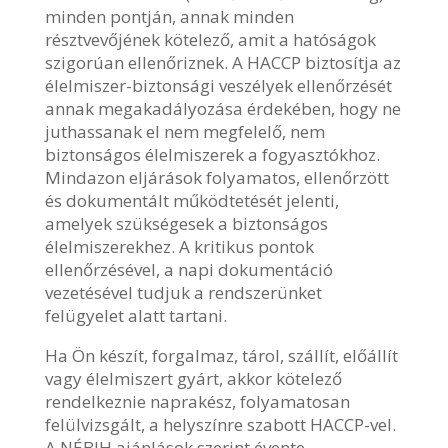
minden pontján, annak minden
résztvevőjének kötelező, amit a hatóságok
szigorúan ellenőriznek. A HACCP biztosítja az
élelmiszer-biztonsági veszélyek ellenőrzését
annak megakadályozása érdekében, hogy ne
juthassanak el nem megfelelő, nem
biztonságos élelmiszerek a fogyasztókhoz.
Mindazon eljárások folyamatos, ellenőrzött
és dokumentált működtetését jelenti,
amelyek szükségesek a biztonságos
élelmiszerekhez. A kritikus pontok
ellenőrzésével, a napi dokumentáció
vezetésével tudjuk a rendszerünket
felügyelet alatt tartani.
Ha Ön készít, forgalmaz, tárol, szállít, előállít
vagy élelmiszert gyárt, akkor kötelező
rendelkeznie naprakész, folyamatosan
felülvizsgált, a helyszínre szabott HACCP-vel.
A NÉBIH ajánlások szerint évente