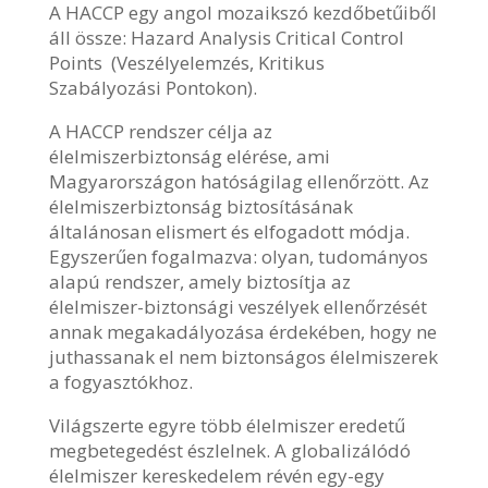
A HACCP egy angol mozaikszó kezdőbetűiből
áll össze: Hazard Analysis Critical Control
Points (Veszélyelemzés, Kritikus
Szabályozási Pontokon).
A HACCP rendszer célja az
élelmiszerbiztonság elérése, ami
Magyarországon hatóságilag ellenőrzött. Az
élelmiszerbiztonság biztosításának
általánosan elismert és elfogadott módja.
Egyszerűen fogalmazva: olyan, tudományos
alapú rendszer, amely biztosítja az
élelmiszer-biztonsági veszélyek ellenőrzését
annak megakadályozása érdekében, hogy ne
juthassanak el nem biztonságos élelmiszerek
a fogyasztókhoz.
Világszerte egyre több élelmiszer eredetű
megbetegedést észlelnek. A globalizálódó
élelmiszer kereskedelem révén egy-egy