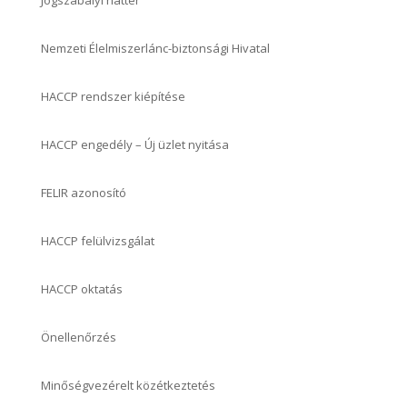
Jogszabályi háttér
Nemzeti Élelmiszerlánc-biztonsági Hivatal
HACCP rendszer kiépítése
HACCP engedély – Új üzlet nyitása
FELIR azonosító
HACCP felülvizsgálat
HACCP oktatás
Önellenőrzés
Minőségvezérelt közétkeztetés