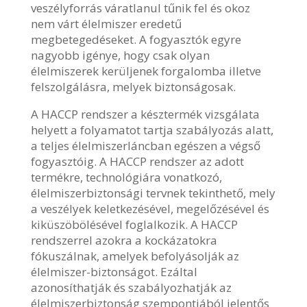
veszélyforrás váratlanul tűnik fel és okoz
nem várt élelmiszer eredetű
megbetegedéseket. A fogyasztók egyre
nagyobb igénye, hogy csak olyan
élelmiszerek kerüljenek forgalomba illetve
felszolgálásra, melyek biztonságosak.
A HACCP rendszer a késztermék vizsgálata
helyett a folyamatot tartja szabályozás alatt,
a teljes élelmiszerláncban egészen a végső
fogyasztóig. A HACCP rendszer az adott
termékre, technológiára vonatkozó,
élelmiszerbiztonsági tervnek tekinthető, mely
a veszélyek keletkezésével, megelőzésével és
kiküszöbölésével foglalkozik. A HACCP
rendszerrel azokra a kockázatokra
fókuszálnak, amelyek befolyásolják az
élelmiszer-biztonságot. Ezáltal
azonosíthatják és szabályozhatják az
élelmiszerbiztonság szempontjából jelentős