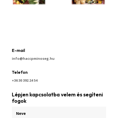
E-mail
info@haccpminoseg.hu
Telefon
+36 30 392 24 54
Lépjen kapcsolatba velem és segíteni
fogok