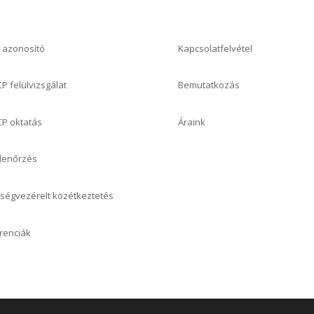
R azonosító
Kapcsolatfelvétel
P felülvizsgálat
Bemutatkozás
P oktatás
Áraink
lenőrzés
ségvezérelt közétkeztetés
renciák