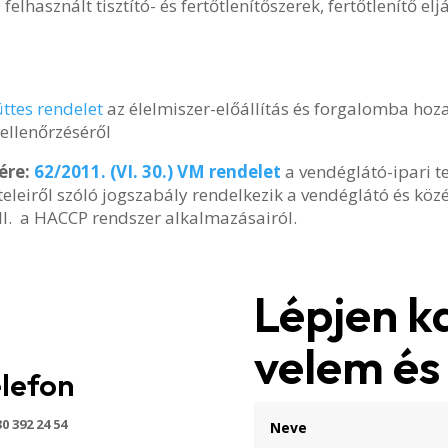
elhasznált tisztító- és fertőtlenítőszerek, fertőtlenítő el
ttes rendelet
az élelmiszer-előállítás és forgalomba hoza
 ellenőrzéséről
ére:
62/2011. (VI. 30.) VM rendelet
a vendéglátó-ipari t
teleiről szóló jogszabály rendelkezik a vendéglátó és köz
 ill. a HACCP rendszer alkalmazásairól.
Lépjen k
velem és
lefon
30 392 24 54