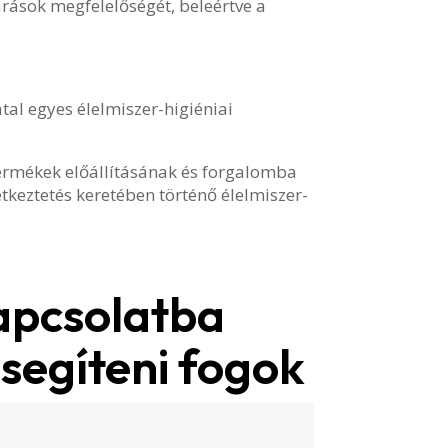
járások megfelelőségét, beleértve a
tal egyes élelmiszer-higiéniai
ermékek előállításának és forgalomba
étkeztetés keretében történő élelmiszer-
apcsolatba
 segíteni fogok