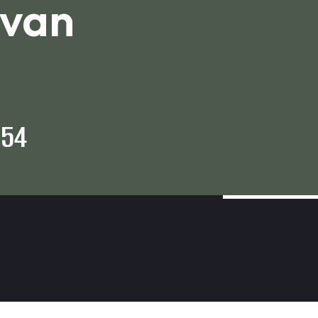
 van
 54