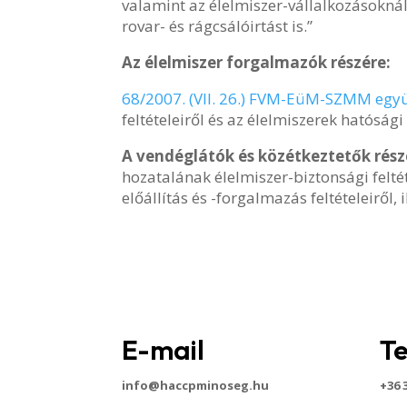
valamint az élelmiszer-vállalkozásoknál f
rovar- és rágcsálóirtást is.”
Az élelmiszer forgalmazók részére:
68/2007. (VII. 26.) FVM-EüM-SZMM együ
feltételeiről és az élelmiszerek hatósági
A vendéglátók és közétkeztetők rész
hozatalának élelmiszer-biztonsági felté
előállítás és -forgalmazás feltételeiről,
E-mail
Te
info@haccpminoseg.hu
+36 