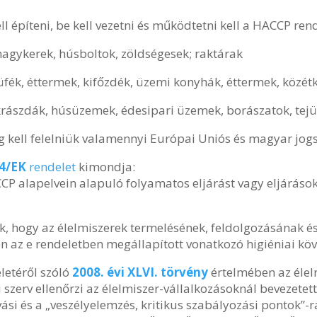
l építeni, be kell vezetni és működtetni kell a HACCP rend
nagykerek, húsboltok, zöldségesek; raktárak
üfék, éttermek, kifőzdék, üzemi konyhák, éttermek, közétk
krászdák, húsüzemek, édesipari üzemek, borászatok, tej
g kell felelniük valamennyi Európai Uniós és magyar jog
4/EK
rendelet
kimondja:
CP alapelvein alapuló folyamatos eljárást vagy eljárások
ják, hogy az élelmiszerek termelésének, feldolgozásának 
n az e rendeletben megállapított vonatkozó higiéniai k
eletéről szóló
2008. évi XLVI. törvény
értelmében az élel
 szerv ellenőrzi az élelmiszer-vállalkozásoknál bevezetett
ási és a „veszélyelemzés, kritikus szabályozási pontok”-