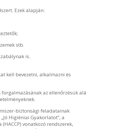
szert. Ezek alapján:
eztetők;
üzemek stb.
szabálynak is.
at kell bevezetni, alkalmazni és
és forgalmazásának az ellenőrzésük alá
övetelményeknek.
miszer-biztonsági feladatainak
 „Jó Higiéniai Gyakorlatot”, a
ra (HACCP) vonatkozó rendszerek,