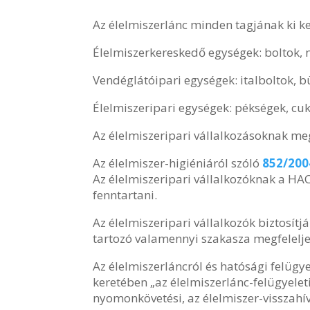
Az élelmiszerlánc minden tagjának ki kel
Élelmiszerkereskedő egységek: boltok, 
Vendéglátóipari egységek: italboltok, b
Élelmiszeripari egységek: pékségek, cu
Az élelmiszeripari vállalkozásoknak me
Az élelmiszer-higiéniáról szóló
852/200
Az élelmiszeripari vállalkozóknak a HAC
fenntartani.
Az élelmiszeripari vállalkozók biztosít
tartozó valamennyi szakasza megfelelje
Az élelmiszerláncról és hatósági felügy
keretében „az élelmiszerlánc-felügyeleti
nyomonkövetési, az élelmiszer-visszahív