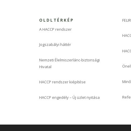
OLDLTÉRKÉP
FELI
A HACCP rendszer
HACC
Jogszabályi háttér
HACC
Nemzeti Élelmiszerlánc-biztonsági
Önel
Hivatal
Minő
HACCP rendszer kiépítése
Refe
HACCP engedély – Új üzlet nyitása