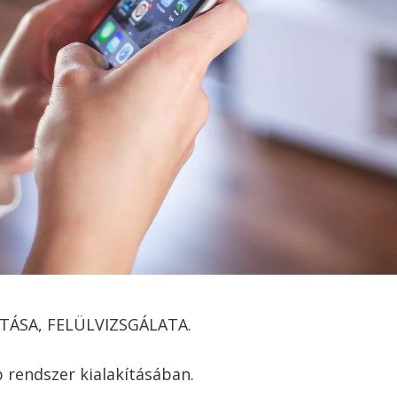
TÁSA, FELÜLVIZSGÁLATA.
 rendszer kialakításában.