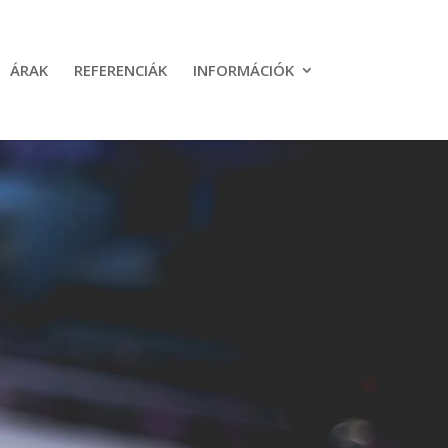
ÁRAK
REFERENCIÁK
INFORMÁCIÓK