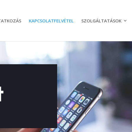
TATKOZÁS
KAPCSOLATFELVÉTEL
SZOLGÁLTATÁSOK
t